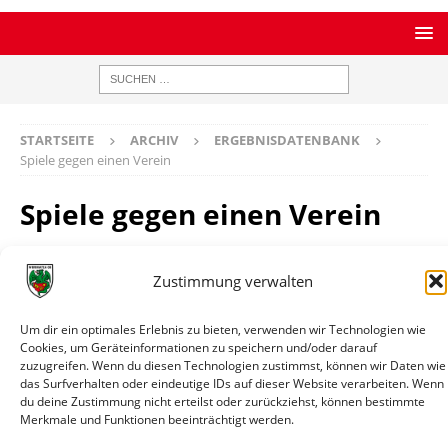
STARTSEITE
ARCHIV
ERGEBNISDATENBANK
Spiele gegen einen Verein
Spiele gegen einen Verein
Zustimmung verwalten
SC Rodau
Bilanz
1 Spiele / 1 Siege / 0 Remis / 0 Niederlagen / 8:2 Tore
Um dir ein optimales Erlebnis zu bieten, verwenden wir Technologien wie
Cookies, um Geräteinformationen zu speichern und/oder darauf
Datum
Paarung
Ergebnis
Wettbewerb
Info
zuzugreifen. Wenn du diesen Technologien zustimmst, können wir Daten wie
das Surfverhalten oder eindeutige IDs auf dieser Website verarbeiten. Wenn
18.10.1989
SC Rodau
2:8
Testspiel
Spielin
du deine Zustimmung nicht erteilst oder zurückziehst, können bestimmte
-
Merkmale und Funktionen beeinträchtigt werden.
Wormatia