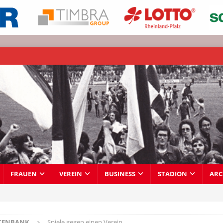
FRAUEN
VEREIN
BUSINESS
STADION
ARC
TENBANK
Spiele gegen einen Verein