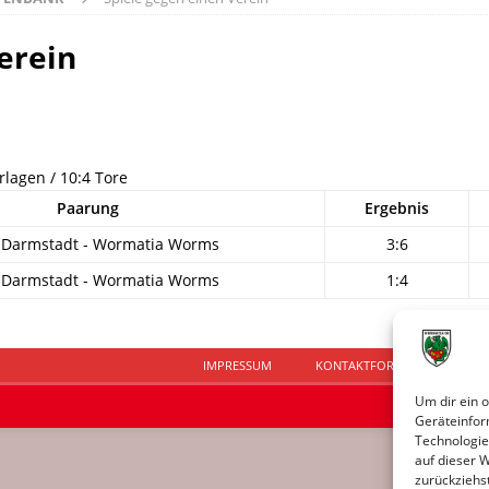
erein
rlagen / 10:4 Tore
Paarung
Ergebnis
 Darmstadt - Wormatia Worms
3:6
 Darmstadt - Wormatia Worms
1:4
IMPRESSUM
KONTAKTFORMULAR
D
Um dir ein 
Geräteinfor
Technologie
auf dieser 
zurückziehs