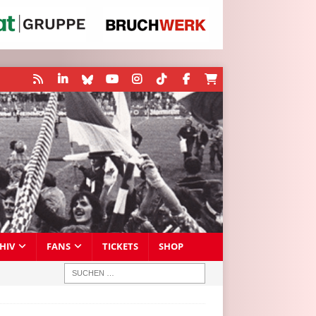
HIV
FANS
TICKETS
SHOP