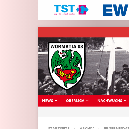
NEWS
OBERLIGA
NACHWUCHS
STARTSEITE
ARCHIV
ERGEBNISDA