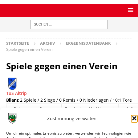
STARTSEITE
ARCHIV
ERGEBNISDATENBANK
Spiele gegen einen Verein
Spiele gegen einen Verein
TuS Altrip
Bilanz
2 Spiele / 2 Siege / 0 Remis / 0 Niederlagen / 10:1 Tore
Datum
Paarung
Ergebnis
Wettbewerb
Info
Zustimmung verwalten
11.07.1985
TuS
0:6
Testspiel
Spielin
Altrip -
Wormatia
Um dir ein optimales Erlebnis zu bieten, verwenden wir Technologien wie