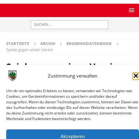
STARTSEITE
ARCHIV
ERGEBNISDATENBANK
Spiele gegen einen Verein
Spiele gegen einen Verein
Zustimmung verwalten
Germania Arheilgen
Bilanz
1 Spiele / 1 Siege / 0 Remis / 0 Niederlagen / 1:0 Tore
Um dir ein optimales Erlebnis zu bieten, verwenden wir Technologien wie
Cookies, um Geräteinformationen zu speichern und/oder darauf
Datum
Paarung
Ergebnis
Wettbewerb
Info
zuzugreifen. Wenn du diesen Technologien zustimmst, können wir Daten wie
17.04.1921
Wormatia
1:0
Hessenpokal
Spielin
das Surfverhalten oder eindeutige IDs auf dieser Website verarbeiten. Wenn
du deine Zustimmung nicht erteilst oder zurückziehst, können bestimmte
14:00
Worms -
Merkmale und Funktionen beeinträchtigt werden.
Germania
Arheilgen
Akzeptieren