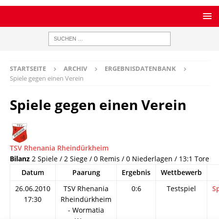
STARTSEITE
ARCHIV
ERGEBNISDATENBANK
Spiele gegen einen Verein
Spiele gegen einen Verein
TSV Rhenania Rheindürkheim
Bilanz
2 Spiele / 2 Siege / 0 Remis / 0 Niederlagen / 13:1 Tore
Datum
Paarung
Ergebnis
Wettbewerb
26.06.2010
TSV Rhenania
0:6
Testspiel
Sp
17:30
Rheindürkheim
- Wormatia