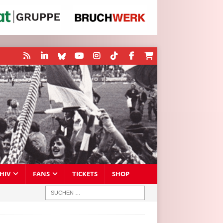
HIV
FANS
TICKETS
SHOP