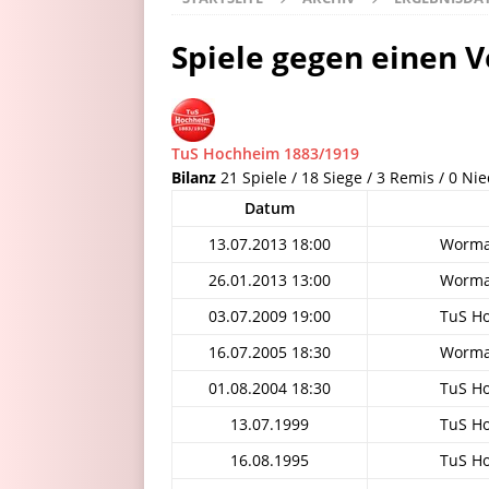
Spiele gegen einen V
TuS Hochheim 1883/1919
Bilanz
21 Spiele / 18 Siege / 3 Remis / 0 Ni
Datum
13.07.2013 18:00
Worma
26.01.2013 13:00
Worma
03.07.2009 19:00
TuS H
16.07.2005 18:30
Worma
01.08.2004 18:30
TuS H
13.07.1999
TuS H
16.08.1995
TuS H