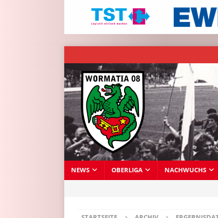
NEWS
OBERLIGA
NACHWUCHS
STARTSEITE
ARCHIV
ERGEBNISDA