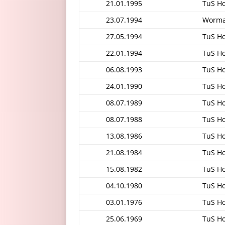
21.01.1995
TuS H
23.07.1994
Worma
27.05.1994
TuS H
22.01.1994
TuS H
06.08.1993
TuS H
24.01.1990
TuS H
08.07.1989
TuS H
08.07.1988
TuS H
13.08.1986
TuS H
21.08.1984
TuS H
15.08.1982
TuS H
04.10.1980
TuS H
03.01.1976
TuS H
25.06.1969
TuS H