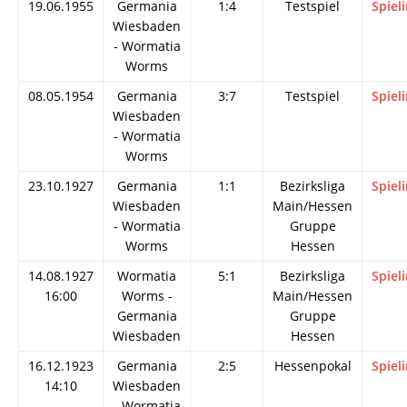
19.06.1955
Germania
1:4
Testspiel
Spiel
Wiesbaden
- Wormatia
Worms
08.05.1954
Germania
3:7
Testspiel
Spiel
Wiesbaden
- Wormatia
Worms
23.10.1927
Germania
1:1
Bezirksliga
Spiel
Wiesbaden
Main/Hessen
- Wormatia
Gruppe
Worms
Hessen
14.08.1927
Wormatia
5:1
Bezirksliga
Spiel
16:00
Worms -
Main/Hessen
Germania
Gruppe
Wiesbaden
Hessen
16.12.1923
Germania
2:5
Hessenpokal
Spiel
14:10
Wiesbaden
- Wormatia