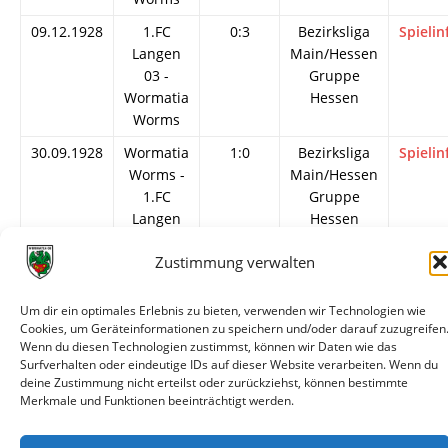
09.12.1928
1.FC
0:3
Bezirksliga
Spielin
Langen
Main/Hessen
03 -
Gruppe
Wormatia
Hessen
Worms
30.09.1928
Wormatia
1:0
Bezirksliga
Spielin
Worms -
Main/Hessen
1.FC
Gruppe
Langen
Hessen
03
Zustimmung verwalten
04.01.1914
1.FC
3:2
Testspiel
Spielin
Langen
Um dir ein optimales Erlebnis zu bieten, verwenden wir Technologien wie
03 -
Cookies, um Geräteinformationen zu speichern und/oder darauf zuzugreifen
Wormatia
Wenn du diesen Technologien zustimmst, können wir Daten wie das
Worms
Surfverhalten oder eindeutige IDs auf dieser Website verarbeiten. Wenn du
deine Zustimmung nicht erteilst oder zurückziehst, können bestimmte
Merkmale und Funktionen beeinträchtigt werden.