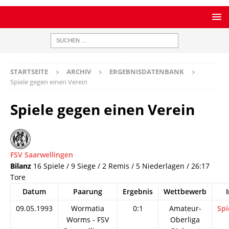
STARTSEITE
ARCHIV
ERGEBNISDATENBANK
Spiele gegen einen Verein
Spiele gegen einen Verein
FSV Saarwellingen
Bilanz
16 Spiele / 9 Siege / 2 Remis / 5 Niederlagen / 26:17
Tore
Datum
Paarung
Ergebnis
Wettbewerb
09.05.1993
Wormatia
0:1
Amateur-
Spi
Worms - FSV
Oberliga