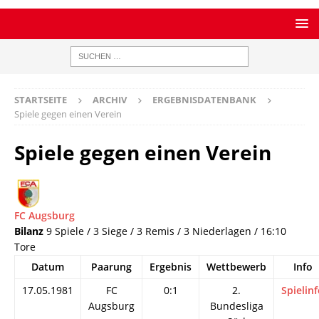
STARTSEITE
ARCHIV
ERGEBNISDATENBANK
Spiele gegen einen Verein
Spiele gegen einen Verein
FC Augsburg
Bilanz
9 Spiele / 3 Siege / 3 Remis / 3 Niederlagen / 16:10
Tore
Datum
Paarung
Ergebnis
Wettbewerb
Info
17.05.1981
FC
0:1
2.
Spielin
Augsburg
Bundesliga