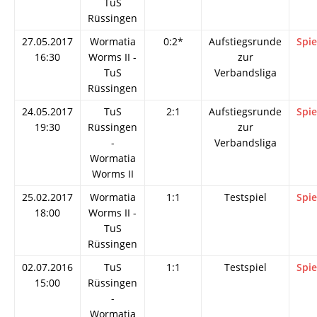
TuS
Rüssingen
27.05.2017
Wormatia
0:2*
Aufstiegsrunde
Spie
16:30
Worms II -
zur
TuS
Verbandsliga
Rüssingen
24.05.2017
TuS
2:1
Aufstiegsrunde
Spie
19:30
Rüssingen
zur
-
Verbandsliga
Wormatia
Worms II
25.02.2017
Wormatia
1:1
Testspiel
Spie
18:00
Worms II -
TuS
Rüssingen
02.07.2016
TuS
1:1
Testspiel
Spie
15:00
Rüssingen
-
Wormatia