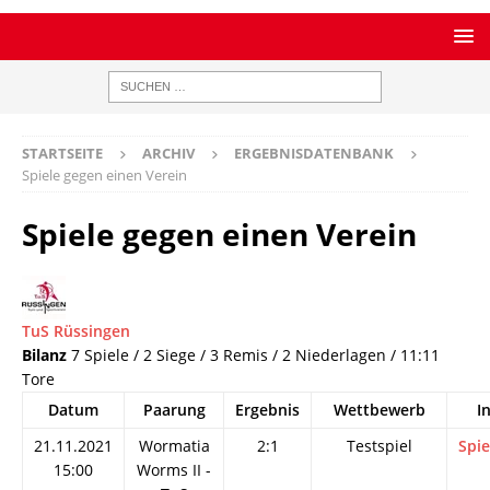
STARTSEITE
ARCHIV
ERGEBNISDATENBANK
Spiele gegen einen Verein
Spiele gegen einen Verein
TuS Rüssingen
Bilanz
7 Spiele / 2 Siege / 3 Remis / 2 Niederlagen / 11:11
Tore
Datum
Paarung
Ergebnis
Wettbewerb
I
21.11.2021
Wormatia
2:1
Testspiel
Spie
15:00
Worms II -