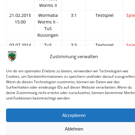
Worms II
21.02.2015
Wormatia
3:1
Testspiel
Spie
15:00
Worms II -
TuS
Rüssingen
03.07.2014
TuS
3:3
Testspiel
Spie
19:30
Rüssingen
Zustimmung verwalten
-
Wormatia
Um dir ein optimales Erlebnis zu bieten, verwenden wir Technologien wie
Worms II
Cookies, um Geräteinformationen zu speichern und/oder darauf zuzugreifen
Wenn du diesen Technologien zustimmst, können wir Daten wie das
Surfverhalten oder eindeutige IDs auf dieser Website verarbeiten. Wenn du
deine Zustimmung nicht erteilst oder zurückziehst, können bestimmte Merk
und Funktionen beeinträchtigt werden.
© VfR Wormatia Worms
Akzeptieren
Ablehnen