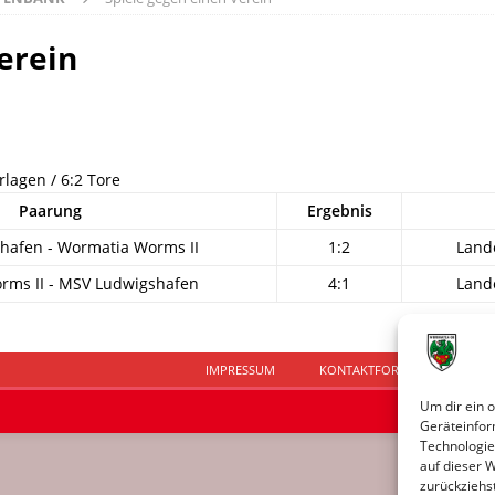
erein
rlagen / 6:2 Tore
Paarung
Ergebnis
hafen - Wormatia Worms II
1:2
Land
rms II - MSV Ludwigshafen
4:1
Land
IMPRESSUM
KONTAKTFORMULAR
D
Um dir ein 
Geräteinfor
Technologie
auf dieser 
zurückziehs