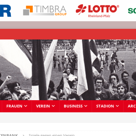
FRAUEN
VEREIN
BUSINESS
STADION
ARC
TENBANK
Spiele gegen einen Verein