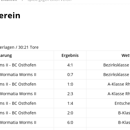
erein
derlagen / 30:21 Tore
aarung
Ergebnis
Wet
s II - BC Osthofen
4:1
Bezirksklass
 Wormatia Worms II
0:7
Bezirksklass
s II - BC Osthofen
1:0
A-Klasse R
 Wormatia Worms II
2:3
A-Klasse R
s II - BC Osthofen
1:4
Entsche
s II - BC Osthofen
2:0
B-Kla
 Wormatia Worms II
6:0
B-Kla