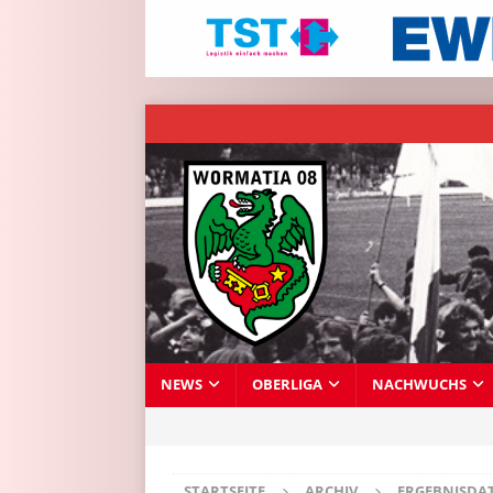
NEWS
OBERLIGA
NACHWUCHS
STARTSEITE
ARCHIV
ERGEBNISDA