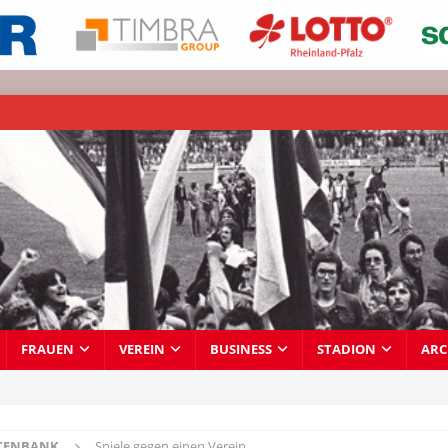
FRAUEN
VEREIN
BUSINESS
STADION
ARC
TENBANK
Spiele gegen einen Verein