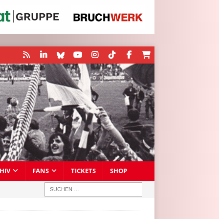
HIV
FANS
TICKETS
SHOP