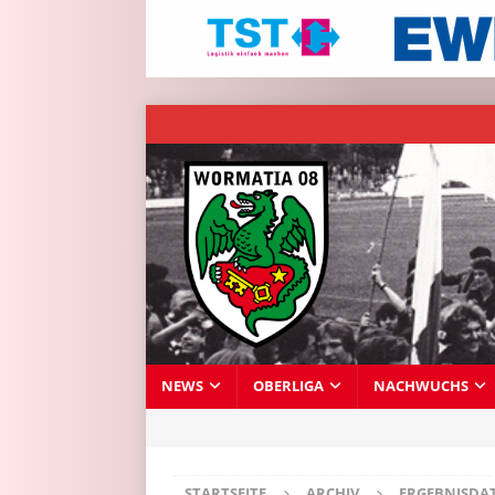
NEWS
OBERLIGA
NACHWUCHS
STARTSEITE
ARCHIV
ERGEBNISDA