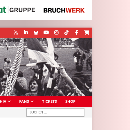
HIV
FANS
TICKETS
SHOP