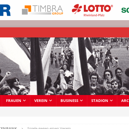
FRAUEN
VEREIN
BUSINESS
STADION
ARC
TENBANK
Spiele gegen einen Verein