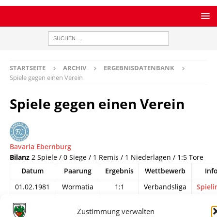
STARTSEITE
ARCHIV
ERGEBNISDATENBANK
Spiele gegen einen Verein
Spiele gegen einen Verein
Bavaria Ebernburg
Bilanz
2 Spiele / 0 Siege / 1 Remis / 1 Niederlagen / 1:5 Tore
Datum
Paarung
Ergebnis
Wettbewerb
Inf
01.02.1981
Wormatia
1:1
Verbandsliga
Spieli
Worms II -
Südwest
Bavaria
Zustimmung verwalten