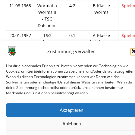
11.08.1963
Wormatia
4:2
B-Klasse
Spieli
Worms II
Worms
- TSG
Dalsheim
20.01.1957
TSG
0:1
A-Klasse
Spieli
Dalsheim
Rheinhessen-
-
Süd
Zustimmung verwalten
Wormatia
Worms II
Um dir ein optimales Erlebnis zu bieten, verwenden wir Technologien wie
Cookies, um Geräteinformationen zu speichern und/oder darauf zuzugreifen
02.09.1956
Wormatia
5:1
A-Klasse
Spieli
Wenn du diesen Technologien zustimmst, können wir Daten wie das
Worms II
Rheinhessen-
Surfverhalten oder eindeutige IDs auf dieser Website verarbeiten. Wenn du
- TSG
Süd
deine Zustimmung nicht erteilst oder zurückziehst, können bestimmte
Dalsheim
Merkmale und Funktionen beeinträchtigt werden.
Akzeptieren
Ablehnen
© VfR Wormatia Worms