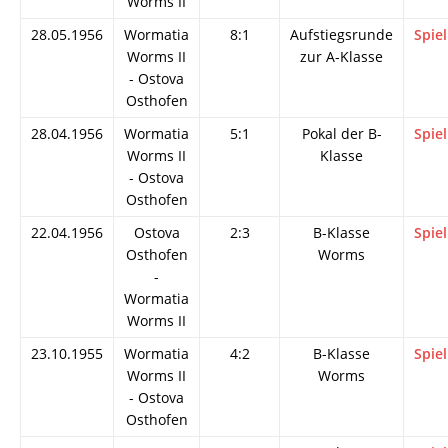
Worms II
28.05.1956
Wormatia
8:1
Aufstiegsrunde
Spiel
Worms II
zur A-Klasse
- Ostova
Osthofen
28.04.1956
Wormatia
5:1
Pokal der B-
Spiel
Worms II
Klasse
- Ostova
Osthofen
22.04.1956
Ostova
2:3
B-Klasse
Spiel
Osthofen
Worms
-
Wormatia
Worms II
23.10.1955
Wormatia
4:2
B-Klasse
Spiel
Worms II
Worms
- Ostova
Osthofen