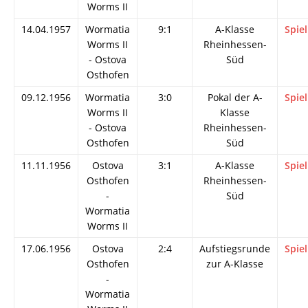
Worms II
14.04.1957
Wormatia
9:1
A-Klasse
Spiel
Worms II
Rheinhessen-
- Ostova
Süd
Osthofen
09.12.1956
Wormatia
3:0
Pokal der A-
Spiel
Worms II
Klasse
- Ostova
Rheinhessen-
Osthofen
Süd
11.11.1956
Ostova
3:1
A-Klasse
Spiel
Osthofen
Rheinhessen-
-
Süd
Wormatia
Worms II
17.06.1956
Ostova
2:4
Aufstiegsrunde
Spiel
Osthofen
zur A-Klasse
-
Wormatia