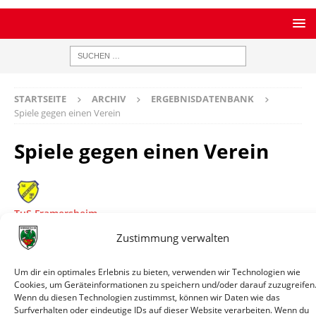
STARTSEITE
ARCHIV
ERGEBNISDATENBANK
Spiele gegen einen Verein
Spiele gegen einen Verein
TuS Framersheim
Bilanz
1 Spiele / 1 Siege / 0 Remis / 0 Niederlagen / 6:0 Tore
Zustimmung verwalten
Datum
Paarung
Ergebnis
Wettbewerb
I
07.07.2024
TuS
0:6
Testspiel
Spie
Um dir ein optimales Erlebnis zu bieten, verwenden wir Technologien wie
Cookies, um Geräteinformationen zu speichern und/oder darauf zuzugreifen
11:30
Framersheim
Wenn du diesen Technologien zustimmst, können wir Daten wie das
- Wormatia
Surfverhalten oder eindeutige IDs auf dieser Website verarbeiten. Wenn du