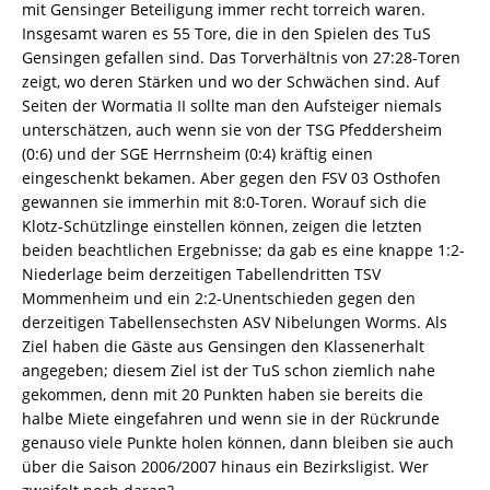
mit Gensinger Beteiligung immer recht torreich waren.
Insgesamt waren es 55 Tore, die in den Spielen des TuS
Gensingen gefallen sind. Das Torverhältnis von 27:28-Toren
zeigt, wo deren Stärken und wo der Schwächen sind. Auf
Seiten der Wormatia II sollte man den Aufsteiger niemals
unterschätzen, auch wenn sie von der TSG Pfeddersheim
(0:6) und der SGE Herrnsheim (0:4) kräftig einen
eingeschenkt bekamen. Aber gegen den FSV 03 Osthofen
gewannen sie immerhin mit 8:0-Toren. Worauf sich die
Klotz-Schützlinge einstellen können, zeigen die letzten
beiden beachtlichen Ergebnisse; da gab es eine knappe 1:2-
Niederlage beim derzeitigen Tabellendritten TSV
Mommenheim und ein 2:2-Unentschieden gegen den
derzeitigen Tabellensechsten ASV Nibelungen Worms. Als
Ziel haben die Gäste aus Gensingen den Klassenerhalt
angegeben; diesem Ziel ist der TuS schon ziemlich nahe
gekommen, denn mit 20 Punkten haben sie bereits die
halbe Miete eingefahren und wenn sie in der Rückrunde
genauso viele Punkte holen können, dann bleiben sie auch
über die Saison 2006/2007 hinaus ein Bezirksligist. Wer