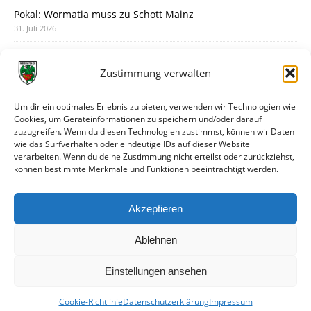
Pokal: Wormatia muss zu Schott Mainz
31. Juli 2026
Wormatia trauert um Jürgen Dinger
30. Juli 2026
Zustimmung verwalten
Deine Spielminute: 89+1
28. Juli 2026
Um dir ein optimales Erlebnis zu bieten, verwenden wir Technologien wie
Cookies, um Geräteinformationen zu speichern und/oder darauf
Neuer Rückensponsor
zuzugreifen. Wenn du diesen Technologien zustimmst, können wir Daten
28. Juli 2026
wie das Surfverhalten oder eindeutige IDs auf dieser Website
verarbeiten. Wenn du deine Zustimmung nicht erteilst oder zurückziehst,
Neue Podcast-Folge: So tickt Björn!
können bestimmte Merkmale und Funktionen beeinträchtigt werden.
27. Juli 2026
Eindrücke vom Stadionfest
Akzeptieren
27. Juli 2026
Ablehnen
Einstellungen ansehen
Cookie-Richtlinie
Datenschutzerklärung
Impressum
© VfR Wormatia Worms