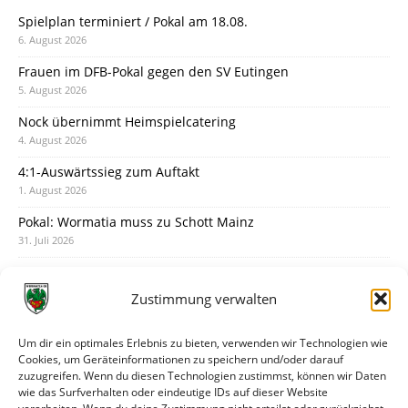
Spielplan terminiert / Pokal am 18.08.
6. August 2026
Frauen im DFB-Pokal gegen den SV Eutingen
5. August 2026
Nock übernimmt Heimspielcatering
4. August 2026
4:1-Auswärtssieg zum Auftakt
1. August 2026
Pokal: Wormatia muss zu Schott Mainz
31. Juli 2026
Wormatia trauert um Jürgen Dinger
30. Juli 2026
Zustimmung verwalten
Deine Spielminute: 89+1
28. Juli 2026
Um dir ein optimales Erlebnis zu bieten, verwenden wir Technologien wie
Cookies, um Geräteinformationen zu speichern und/oder darauf
Neuer Rückensponsor
zuzugreifen. Wenn du diesen Technologien zustimmst, können wir Daten
28. Juli 2026
wie das Surfverhalten oder eindeutige IDs auf dieser Website