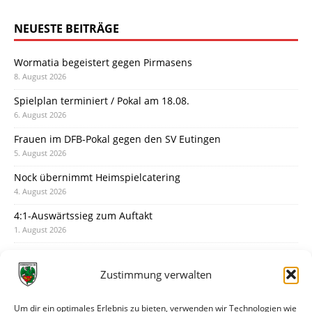
NEUESTE BEITRÄGE
Wormatia begeistert gegen Pirmasens
8. August 2026
Spielplan terminiert / Pokal am 18.08.
6. August 2026
Frauen im DFB-Pokal gegen den SV Eutingen
5. August 2026
Nock übernimmt Heimspielcatering
4. August 2026
4:1-Auswärtssieg zum Auftakt
1. August 2026
Pokal: Wormatia muss zu Schott Mainz
31. Juli 2026
Zustimmung verwalten
Wormatia trauert um Jürgen Dinger
30. Juli 2026
Um dir ein optimales Erlebnis zu bieten, verwenden wir Technologien wie