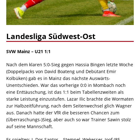
Landesliga Südwest-Ost
SVW Mainz – U21 1:1
Nach dem klaren 5:0-Sieg gegen Hassia Bingen letzte Woche
(Doppelpacks von David Boateng und Debütant Emir
Kolbüken) gab es in Mainz das nächste Auswärts-
Unentschieden. War das vorherige 0:0 in Mombach noch
eine Enttäuschung, ist das 1:1 beim Tabellenzweiten als
starke Leistung einzustufen. Lazar Ilic brachte die Wormaten
zur Halbzeitführung, nach dem Seitenwechsel glich Wagner
aus. Danach hatte der VfR die besseren Chancen zum
(Überraschungs-)Sieg, aber auch so war Trainer Sawin stolz
auf seine Mannschaft.
Es spielten: J. Dos Santos – Stempel, Wekesser, Joof (85.