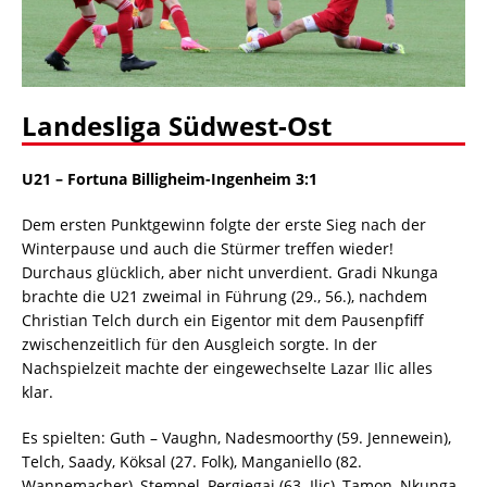
Landesliga Südwest-Ost
U21
–
Fortuna Billigheim-Ingenheim 3:1
Dem ersten Punktgewinn folgte der erste Sieg nach der
Winterpause und auch die Stürmer treffen wieder!
Durchaus glücklich, aber nicht unverdient. Gradi Nkunga
brachte die U21 zweimal in Führung (29., 56.), nachdem
Christian Telch durch ein Eigentor mit dem Pausenpfiff
zwischenzeitlich für den Ausgleich sorgte. In der
Nachspielzeit machte der eingewechselte Lazar Ilic alles
klar.
Es spielten: Guth – Vaughn, Nadesmoorthy (59. Jennewein),
Telch, Saady, Köksal (27. Folk), Manganiello (82.
Wannemacher), Stempel, Pergjegai (63. Ilic), Tamon, Nkunga