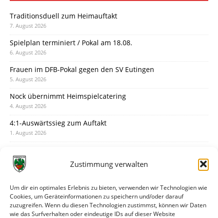
Traditionsduell zum Heimauftakt
7. August 2026
Spielplan terminiert / Pokal am 18.08.
6. August 2026
Frauen im DFB-Pokal gegen den SV Eutingen
5. August 2026
Nock übernimmt Heimspielcatering
4. August 2026
4:1-Auswärtssieg zum Auftakt
1. August 2026
Pokal: Wormatia muss zu Schott Mainz
31. Juli 2026
Zustimmung verwalten
Wormatia trauert um Jürgen Dinger
30. Juli 2026
Um dir ein optimales Erlebnis zu bieten, verwenden wir Technologien wie
Cookies, um Geräteinformationen zu speichern und/oder darauf
Deine Spielminute: 89+1
zuzugreifen. Wenn du diesen Technologien zustimmst, können wir Daten
28. Juli 2026
wie das Surfverhalten oder eindeutige IDs auf dieser Website