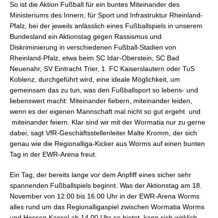
So ist die Aktion Fußball für ein buntes Miteinander des
Ministeriums des Innern, für Sport und Infrastruktur Rheinland-
Pfalz, bei der jeweils anlässlich eines Fußballspiels in unserem
Bundesland ein Aktionstag gegen Rassismus und
Diskriminierung in verschiedenen Fußball-Stadien von
Rheinland-Pfalz, etwa beim SC Idar-Oberstein, SC Bad
Neuenahr, SV Eintracht Trier, 1. FC Kaiserslautern oder TuS
Koblenz, durchgeführt wird, eine ideale Möglichkeit, um
gemeinsam das zu tun, was den Fußballsport so lebens- und
liebenswert macht: Miteinander fiebern, miteinander leiden,
wenn es der eigenen Mannschaft mal nicht so gut ergeht  und
miteinander feiern. Klar sind wir mit der Wormatia nur zu gerne
dabei, sagt VfR-Geschäftsstellenleiter Malte Kromm, der sich
genau wie die Regionalliga-Kicker aus Worms auf einen bunten
Tag in der EWR-Arena freut.
Ein Tag, der bereits lange vor dem Anpfiff eines sicher sehr
spannenden Fußballspiels beginnt. Was der Aktionstag am 18.
November von 12.00 bis 16.00 Uhr in der EWR-Arena Worms
alles rund um das Regionalligaspiel zwischen Wormatia Worms
und Hessen Kassel ab 14.00 Uhr so bietet, kann sich wirklich