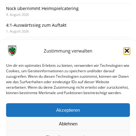
Nock übernimmt Heimspielcatering
4. August 2026
4:1-Auswärtssieg zum Auftakt
1. August 2026
Pokal: Wormatia muss zu Schott Mainz
31. Juli 2026
Zustimmung verwalten
Wormatia trauert um Jürgen Dinger
30. Juli 2026
Um dir ein optimales Erlebnis zu bieten, verwenden wir Technologien wie
Cookies, um Geräteinformationen zu speichern und/oder darauf
Deine Spielminute: 89+1
zuzugreifen. Wenn du diesen Technologien zustimmst, können wir Daten
28. Juli 2026
wie das Surfverhalten oder eindeutige IDs auf dieser Website
verarbeiten. Wenn du deine Zustimmung nicht erteilst oder zurückziehst,
Neuer Rückensponsor
können bestimmte Merkmale und Funktionen beeinträchtigt werden.
28. Juli 2026
Neue Podcast-Folge: So tickt Björn!
Akzeptieren
27. Juli 2026
Ablehnen