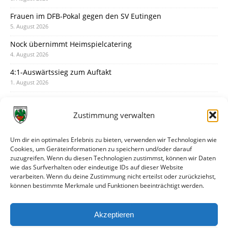
Frauen im DFB-Pokal gegen den SV Eutingen
5. August 2026
Nock übernimmt Heimspielcatering
4. August 2026
4:1-Auswärtssieg zum Auftakt
1. August 2026
Pokal: Wormatia muss zu Schott Mainz
31. Juli 2026
Zustimmung verwalten
Wormatia trauert um Jürgen Dinger
30. Juli 2026
Um dir ein optimales Erlebnis zu bieten, verwenden wir Technologien wie
Cookies, um Geräteinformationen zu speichern und/oder darauf
Deine Spielminute: 89+1
zuzugreifen. Wenn du diesen Technologien zustimmst, können wir Daten
28. Juli 2026
wie das Surfverhalten oder eindeutige IDs auf dieser Website
verarbeiten. Wenn du deine Zustimmung nicht erteilst oder zurückziehst,
Neuer Rückensponsor
können bestimmte Merkmale und Funktionen beeinträchtigt werden.
28. Juli 2026
Neue Podcast-Folge: So tickt Björn!
Akzeptieren
27. Juli 2026