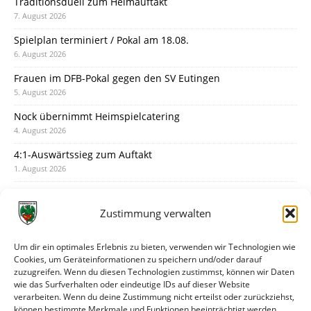
Traditionsduell zum Heimauftakt
7. August 2026
Spielplan terminiert / Pokal am 18.08.
6. August 2026
Frauen im DFB-Pokal gegen den SV Eutingen
5. August 2026
Nock übernimmt Heimspielcatering
4. August 2026
4:1-Auswärtssieg zum Auftakt
1. August 2026
Pokal: Wormatia muss zu Schott Mainz
31. Juli 2026
Zustimmung verwalten
Wormatia trauert um Jürgen Dinger
30. Juli 2026
Um dir ein optimales Erlebnis zu bieten, verwenden wir Technologien wie
Cookies, um Geräteinformationen zu speichern und/oder darauf
Deine Spielminute: 89+1
zuzugreifen. Wenn du diesen Technologien zustimmst, können wir Daten
28. Juli 2026
wie das Surfverhalten oder eindeutige IDs auf dieser Website
verarbeiten. Wenn du deine Zustimmung nicht erteilst oder zurückziehst,
Neuer Rückensponsor
können bestimmte Merkmale und Funktionen beeinträchtigt werden.