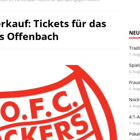
rkauf: Tickets für das
rs Offenbach
NEU
Trad
7. Aug
Spiel
6. Aug
Frau
5. Aug
Nock
4. Aug
4:1-
1. Aug
Poka