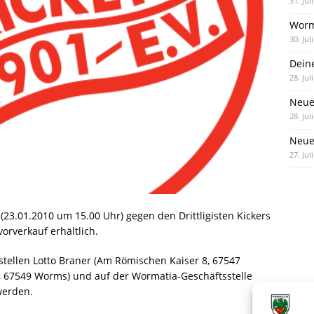
31. Jul
Worm
30. Jul
Dein
28. Jul
Neue
28. Jul
Neue 
27. Jul
3.01.2010 um 15.00 Uhr) gegen den Drittligisten Kickers
orverkauf erhältlich.
tellen Lotto Braner (Am Römischen Kaiser 8, 67547
3, 67549 Worms) und auf der Wormatia-Geschäftsstelle
werden.