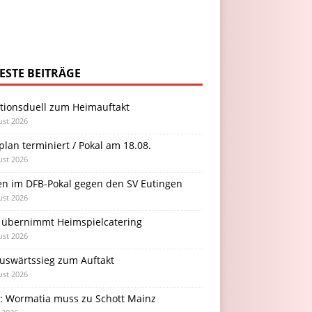
ESTE BEITRÄGE
itionsduell zum Heimauftakt
ust 2026
plan terminiert / Pokal am 18.08.
ust 2026
en im DFB-Pokal gegen den SV Eutingen
ust 2026
 übernimmt Heimspielcatering
ust 2026
Auswärtssieg zum Auftakt
ust 2026
l: Wormatia muss zu Schott Mainz