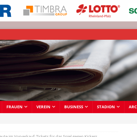
FRAUEN
VEREIN
BUSINESS
STADION
ARC
eute im Vorverkauf: Tickets für das Spiel gegen Kickers