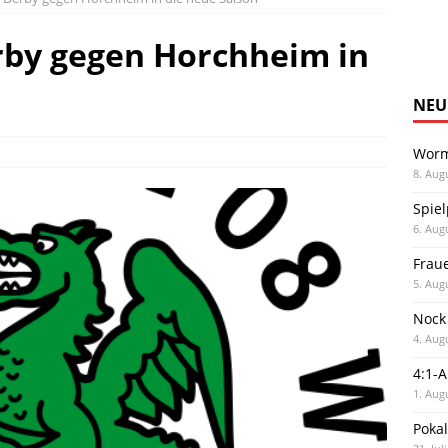
rby gegen Horchheim in
NEU
Worm
8. Aug
Spiel
6. Aug
Frau
5. Aug
Nock
4. Aug
4:1-
1. Aug
Poka