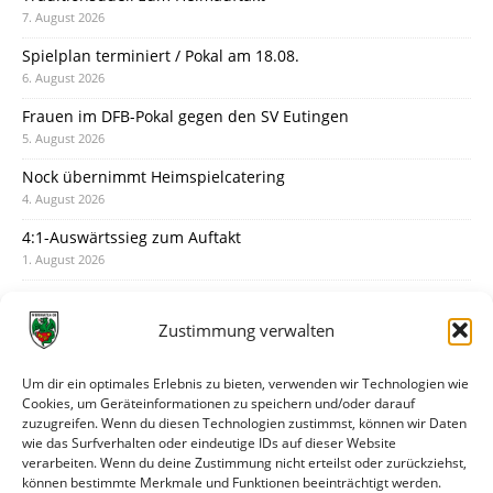
7. August 2026
Spielplan terminiert / Pokal am 18.08.
6. August 2026
Frauen im DFB-Pokal gegen den SV Eutingen
5. August 2026
Nock übernimmt Heimspielcatering
4. August 2026
4:1-Auswärtssieg zum Auftakt
1. August 2026
Pokal: Wormatia muss zu Schott Mainz
31. Juli 2026
Zustimmung verwalten
Wormatia trauert um Jürgen Dinger
30. Juli 2026
Um dir ein optimales Erlebnis zu bieten, verwenden wir Technologien wie
Cookies, um Geräteinformationen zu speichern und/oder darauf
Deine Spielminute: 89+1
zuzugreifen. Wenn du diesen Technologien zustimmst, können wir Daten
28. Juli 2026
wie das Surfverhalten oder eindeutige IDs auf dieser Website
verarbeiten. Wenn du deine Zustimmung nicht erteilst oder zurückziehst,
Neuer Rückensponsor
können bestimmte Merkmale und Funktionen beeinträchtigt werden.