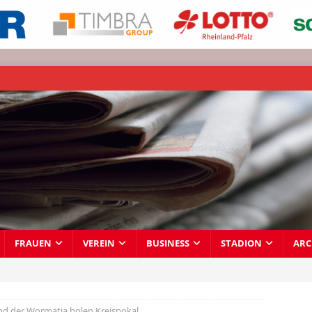
FRAUEN
VEREIN
BUSINESS
STADION
ARC
nd der Wormatia holen Kreispokal