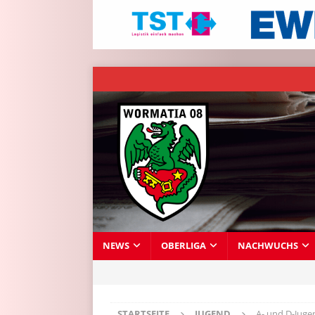
NEWS
OBERLIGA
NACHWUCHS
STARTSEITE
JUGEND
A- und D-Juge