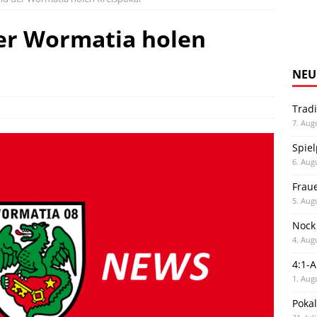
er Wormatia holen
NEU
Trad
7. Aug
Spiel
6. Aug
Frau
5. Aug
Nock
4. Aug
4:1-
1. Aug
Poka