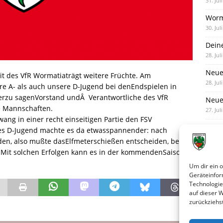
31. Jul
Worm
30. Jul
Dein
28. Jul
Neue
t des VfR Wormatiaträgt weitere Früchte. Am
28. Jul
 A- als auch unsere D-Jugend bei denEndspielen in
erzu sagenVorstand undÂ Verantwortliche des VfR
Neue 
e Mannschaften.
27. Jul
ang in einer recht einseitigen Partie den FSV
hes D-Jugend machte es da etwasspannender: nach
eden, also mußte dasElfmeterschießen entscheiden, bei
Mit solchen Erfolgen kann es in der kommendenSaison
Um dir ein 
Geräteinfor
Technologie
auf dieser 
zurückziehs