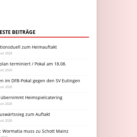
ESTE BEITRÄGE
itionsduell zum Heimauftakt
ust 2026
plan terminiert / Pokal am 18.08.
ust 2026
en im DFB-Pokal gegen den SV Eutingen
ust 2026
 übernimmt Heimspielcatering
ust 2026
Auswärtssieg zum Auftakt
ust 2026
l: Wormatia muss zu Schott Mainz