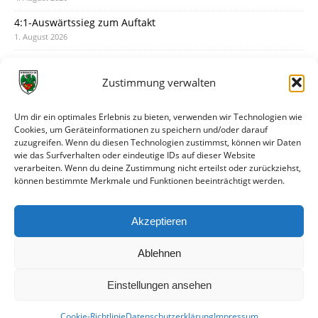
4:1-Auswärtssieg zum Auftakt
1. August 2026
Pokal: Wormatia muss zu Schott Mainz
31. Juli 2026
Zustimmung verwalten
Wormatia trauert um Jürgen Dinger
30. Juli 2026
Um dir ein optimales Erlebnis zu bieten, verwenden wir Technologien wie
Cookies, um Geräteinformationen zu speichern und/oder darauf
Deine Spielminute: 89+1
zuzugreifen. Wenn du diesen Technologien zustimmst, können wir Daten
28. Juli 2026
wie das Surfverhalten oder eindeutige IDs auf dieser Website
verarbeiten. Wenn du deine Zustimmung nicht erteilst oder zurückziehst,
Neuer Rückensponsor
können bestimmte Merkmale und Funktionen beeinträchtigt werden.
28. Juli 2026
Neue Podcast-Folge: So tickt Björn!
Akzeptieren
27. Juli 2026
Ablehnen
Einstellungen ansehen
Cookie-Richtlinie
Datenschutzerklärung
Impressum