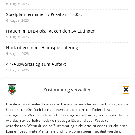
8. August 2026
Spielplan terminiert / Pokal am 18.08.
6. August 2026
Frauen im DFB-Pokal gegen den SV Eutingen
5. August 2026
Nock übernimmt Heimspielcatering
4. August 2026
4:1-Auswärtssieg zum Auftakt
1. August 2026
Pokal: Wormatia muss zu Schott Mainz
31. Juli 2026
Zustimmung verwalten
Wormatia trauert um Jürgen Dinger
30. Juli 2026
Um dir ein optimales Erlebnis zu bieten, verwenden wir Technologien wie
Cookies, um Geräteinformationen zu speichern und/oder darauf
Deine Spielminute: 89+1
zuzugreifen. Wenn du diesen Technologien zustimmst, können wir Daten
28. Juli 2026
wie das Surfverhalten oder eindeutige IDs auf dieser Website
verarbeiten. Wenn du deine Zustimmung nicht erteilst oder zurückziehst,
Neuer Rückensponsor
können bestimmte Merkmale und Funktionen beeinträchtigt werden.