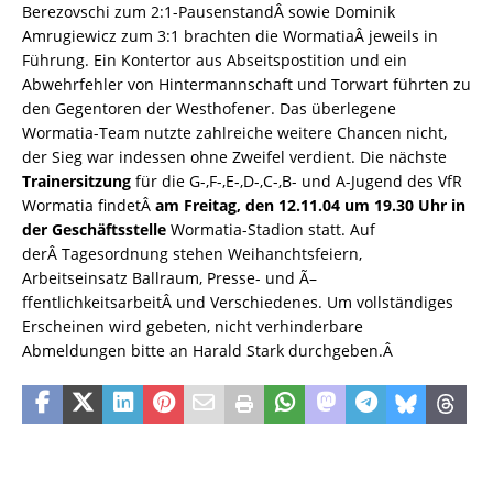
Berezovschi zum 2:1-PausenstandÂ sowie Dominik
Amrugiewicz zum 3:1 brachten die WormatiaÂ jeweils in
Führung. Ein Kontertor aus Abseitspostition und ein
Abwehrfehler von Hintermannschaft und Torwart führten zu
den Gegentoren der Westhofener. Das überlegene
Wormatia-Team nutzte zahlreiche weitere Chancen nicht,
der Sieg war indessen ohne Zweifel verdient. Die nächste
Trainersitzung
für die G-,F-,E-,D-,C-,B- und A-Jugend des VfR
Wormatia findetÂ
am Freitag, den 12.11.04 um 19.30 Uhr in
der Geschäftsstelle
Wormatia-Stadion statt. Auf
derÂ Tagesordnung stehen Weihanchtsfeiern,
Arbeitseinsatz Ballraum, Presse- und Ã–
ffentlichkeitsarbeitÂ und Verschiedenes. Um vollständiges
Erscheinen wird gebeten, nicht verhinderbare
Abmeldungen bitte an Harald Stark durchgeben.Â