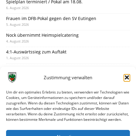
Spielplan terminiert / Pokal am 18.08.
6. August 2026
Frauen im DFB-Pokal gegen den SV Eutingen
5. August 2026
Nock übernimmt Heimspielcatering
4. August 2026
4:1-Auswärtssieg zum Auftakt
1. August 2026
Pokal: Wormatia muss zu Schott Mainz
31. Juli 2026
Zustimmung verwalten
Wormatia trauert um Jürgen Dinger
30. Juli 2026
Um dir ein optimales Erlebnis zu bieten, verwenden wir Technologien wie
Cookies, um Geräteinformationen zu speichern und/oder darauf
Deine Spielminute: 89+1
zuzugreifen. Wenn du diesen Technologien zustimmst, können wir Daten
28. Juli 2026
wie das Surfverhalten oder eindeutige IDs auf dieser Website
verarbeiten. Wenn du deine Zustimmung nicht erteilst oder zurückziehst,
Neuer Rückensponsor
können bestimmte Merkmale und Funktionen beeinträchtigt werden.
28. Juli 2026
Neue Podcast-Folge: So tickt Björn!