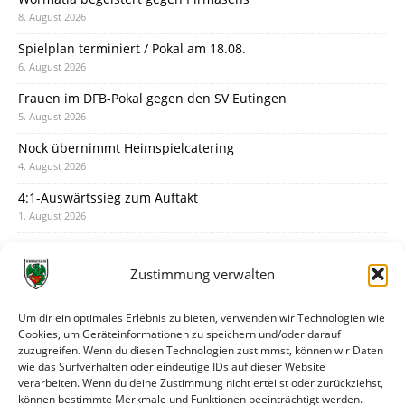
8. August 2026
Spielplan terminiert / Pokal am 18.08.
6. August 2026
Frauen im DFB-Pokal gegen den SV Eutingen
5. August 2026
Nock übernimmt Heimspielcatering
4. August 2026
4:1-Auswärtssieg zum Auftakt
1. August 2026
Pokal: Wormatia muss zu Schott Mainz
31. Juli 2026
Zustimmung verwalten
Wormatia trauert um Jürgen Dinger
30. Juli 2026
Um dir ein optimales Erlebnis zu bieten, verwenden wir Technologien wie
Cookies, um Geräteinformationen zu speichern und/oder darauf
Deine Spielminute: 89+1
zuzugreifen. Wenn du diesen Technologien zustimmst, können wir Daten
28. Juli 2026
wie das Surfverhalten oder eindeutige IDs auf dieser Website
verarbeiten. Wenn du deine Zustimmung nicht erteilst oder zurückziehst,
Neuer Rückensponsor
können bestimmte Merkmale und Funktionen beeinträchtigt werden.