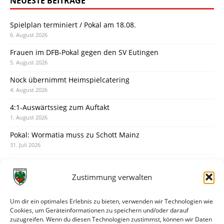
NEUESTE BEITRÄGE
Spielplan terminiert / Pokal am 18.08.
6. August 2026
Frauen im DFB-Pokal gegen den SV Eutingen
5. August 2026
Nock übernimmt Heimspielcatering
4. August 2026
4:1-Auswärtssieg zum Auftakt
1. August 2026
Pokal: Wormatia muss zu Schott Mainz
31. Juli 2026
Wormatia trauert um Jürgen Dinger
30. Juli 2026
Zustimmung verwalten
Deine Spielminute: 89+1
28. Juli 2026
Um dir ein optimales Erlebnis zu bieten, verwenden wir Technologien wie
Cookies, um Geräteinformationen zu speichern und/oder darauf
Neuer Rückensponsor
zuzugreifen. Wenn du diesen Technologien zustimmst, können wir Daten