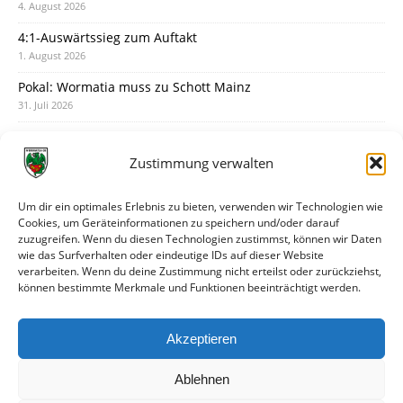
4. August 2026
4:1-Auswärtssieg zum Auftakt
1. August 2026
Pokal: Wormatia muss zu Schott Mainz
31. Juli 2026
Wormatia trauert um Jürgen Dinger
30. Juli 2026
Zustimmung verwalten
Deine Spielminute: 89+1
28. Juli 2026
Um dir ein optimales Erlebnis zu bieten, verwenden wir Technologien wie
Cookies, um Geräteinformationen zu speichern und/oder darauf
Neuer Rückensponsor
zuzugreifen. Wenn du diesen Technologien zustimmst, können wir Daten
28. Juli 2026
wie das Surfverhalten oder eindeutige IDs auf dieser Website
verarbeiten. Wenn du deine Zustimmung nicht erteilst oder zurückziehst,
Neue Podcast-Folge: So tickt Björn!
können bestimmte Merkmale und Funktionen beeinträchtigt werden.
27. Juli 2026
Eindrücke vom Stadionfest
Akzeptieren
27. Juli 2026
Ablehnen