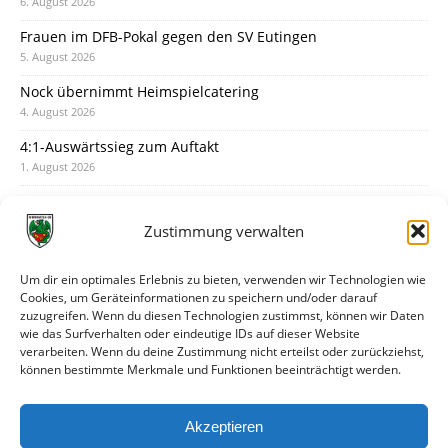
6. August 2026
Frauen im DFB-Pokal gegen den SV Eutingen
5. August 2026
Nock übernimmt Heimspielcatering
4. August 2026
4:1-Auswärtssieg zum Auftakt
1. August 2026
Pokal: Wormatia muss zu Schott Mainz
31. Juli 2026
Zustimmung verwalten
Wormatia trauert um Jürgen Dinger
30. Juli 2026
Um dir ein optimales Erlebnis zu bieten, verwenden wir Technologien wie
Cookies, um Geräteinformationen zu speichern und/oder darauf
Deine Spielminute: 89+1
zuzugreifen. Wenn du diesen Technologien zustimmst, können wir Daten
28. Juli 2026
wie das Surfverhalten oder eindeutige IDs auf dieser Website
verarbeiten. Wenn du deine Zustimmung nicht erteilst oder zurückziehst,
Neuer Rückensponsor
können bestimmte Merkmale und Funktionen beeinträchtigt werden.
28. Juli 2026
Neue Podcast-Folge: So tickt Björn!
Akzeptieren
27. Juli 2026