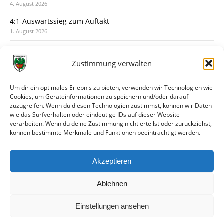
4. August 2026
4:1-Auswärtssieg zum Auftakt
1. August 2026
Pokal: Wormatia muss zu Schott Mainz
31. Juli 2026
Zustimmung verwalten
Wormatia trauert um Jürgen Dinger
30. Juli 2026
Um dir ein optimales Erlebnis zu bieten, verwenden wir Technologien wie
Cookies, um Geräteinformationen zu speichern und/oder darauf
Deine Spielminute: 89+1
zuzugreifen. Wenn du diesen Technologien zustimmst, können wir Daten
28. Juli 2026
wie das Surfverhalten oder eindeutige IDs auf dieser Website
verarbeiten. Wenn du deine Zustimmung nicht erteilst oder zurückziehst,
Neuer Rückensponsor
können bestimmte Merkmale und Funktionen beeinträchtigt werden.
28. Juli 2026
Neue Podcast-Folge: So tickt Björn!
Akzeptieren
27. Juli 2026
Ablehnen
Einstellungen ansehen