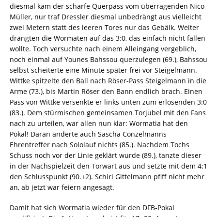
diesmal kam der scharfe Querpass vom überragenden Nico
Müller, nur traf Dressler diesmal unbedrängt aus vielleicht
zwei Metern statt des leeren Tores nur das Gebälk. Weiter
drängten die Wormaten auf das 3:0, das einfach nicht fallen
wollte. Toch versuchte nach einem Alleingang vergeblich,
noch einmal auf Younes Bahssou querzulegen (69.), Bahssou
selbst scheiterte eine Minute später frei vor Steigelmann.
Wittke spitzelte den Ball nach Röser-Pass Steigelmann in die
Arme (73.), bis Martin Röser den Bann endlich brach. Einen
Pass von Wittke versenkte er links unten zum erlösenden 3:0
(83.). Dem stürmischen gemeinsamen Torjubel mit den Fans
nach zu urteilen, war allen nun klar: Wormatia hat den
Pokal! Daran änderte auch Sascha Conzelmanns
Ehrentreffer nach Sololauf nichts (85.). Nachdem Tochs
Schuss noch vor der Linie geklärt wurde (89.), tanzte dieser
in der Nachspielzeit den Torwart aus und setzte mit dem 4:1
den Schlusspunkt (90.+2). Schiri Gittelmann pfiff nicht mehr
an, ab jetzt war feiern angesagt.
Damit hat sich Wormatia wieder für den DFB-Pokal