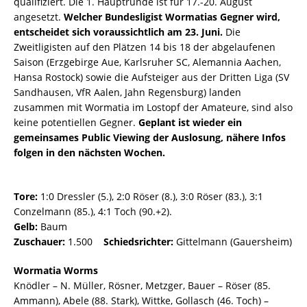
qualifiziert. Die 1. Hauptrunde ist für 17.-20. August
angesetzt.
Welcher Bundesligist Wormatias Gegner wird,
entscheidet sich voraussichtlich am 23. Juni.
Die
Zweitligisten auf den Plätzen 14 bis 18 der abgelaufenen
Saison (Erzgebirge Aue, Karlsruher SC, Alemannia Aachen,
Hansa Rostock) sowie die Aufsteiger aus der Dritten Liga (SV
Sandhausen, VfR Aalen, Jahn Regensburg) landen
zusammen mit Wormatia im Lostopf der Amateure, sind also
keine potentiellen Gegner.
Geplant ist wieder ein
gemeinsames Public Viewing der Auslosung, nähere Infos
folgen in den nächsten Wochen.
Tore:
1:0 Dressler (5.), 2:0 Röser (8.), 3:0 Röser (83.), 3:1
Conzelmann (85.), 4:1 Toch (90.+2).
Gelb:
Baum
Zuschauer:
1.500
Schiedsrichter:
Gittelmann (Gauersheim)
Wormatia Worms
Knödler – N. Müller, Rösner, Metzger, Bauer – Röser (85.
Ammann), Abele (88. Stark), Wittke, Gollasch (46. Toch) –