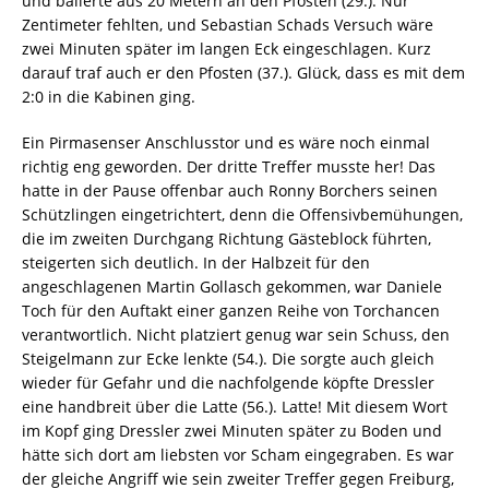
und ballerte aus 20 Metern an den Pfosten (29.). Nur
Zentimeter fehlten, und Sebastian Schads Versuch wäre
zwei Minuten später im langen Eck eingeschlagen. Kurz
darauf traf auch er den Pfosten (37.). Glück, dass es mit dem
2:0 in die Kabinen ging.
Ein Pirmasenser Anschlusstor und es wäre noch einmal
richtig eng geworden. Der dritte Treffer musste her! Das
hatte in der Pause offenbar auch Ronny Borchers seinen
Schützlingen eingetrichtert, denn die Offensivbemühungen,
die im zweiten Durchgang Richtung Gästeblock führten,
steigerten sich deutlich. In der Halbzeit für den
angeschlagenen Martin Gollasch gekommen, war Daniele
Toch für den Auftakt einer ganzen Reihe von Torchancen
verantwortlich. Nicht platziert genug war sein Schuss, den
Steigelmann zur Ecke lenkte (54.). Die sorgte auch gleich
wieder für Gefahr und die nachfolgende köpfte Dressler
eine handbreit über die Latte (56.). Latte! Mit diesem Wort
im Kopf ging Dressler zwei Minuten später zu Boden und
hätte sich dort am liebsten vor Scham eingegraben. Es war
der gleiche Angriff wie sein zweiter Treffer gegen Freiburg,