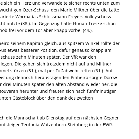
ste sich ein Herz und verwandelte sicher rechts unten zum
 wuchtigen Özer-Schuss, den Mario Miltner über die Latte
 parierte Wormatias Schlussmann Freyers Volleyschuss
cht nutzte (38.). Im Gegenzug hätte Florian Treske schon
hob frei vor dem Tor aber knapp vorbei (44.).
eiro seinem Kapitän gleich, aus spitzem Winkel rollte der
 Aus etwas besserer Position, dafür genauso knapp am
chschuss zehn Minuten später. Der VfR war den
legen. Die gaben sich trotzdem nicht auf und Miltner
el stürzen (51.), mal per Fußabwehr retten (61.). Auf
sleistung dennoch herausragenden Pinheiro sorgte Dorow
war drei Minuten später den alten Abstand wieder her, die
souverän herunter und freuten sich nach fünfminütiger
unten Gästeblock über den dank des zweiten
sich die Mannschaft ab Dienstag auf den nächsten Gegner
er Aufsteiger Teutonia Watzenborn-Steinberg in der EWR-