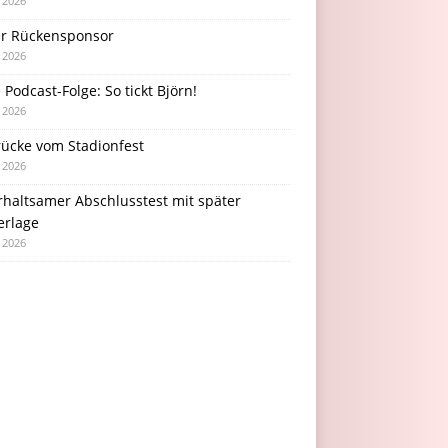
i 2026
r Rückensponsor
i 2026
Podcast-Folge: So tickt Björn!
i 2026
rücke vom Stadionfest
i 2026
rhaltsamer Abschlusstest mit später
erlage
i 2026