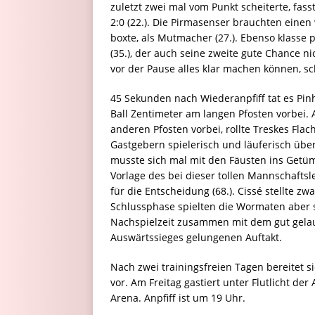
zuletzt zwei mal vom Punkt scheiterte, fas
2:0 (22.). Die Pirmasenser brauchten einen
boxte, als Mutmacher (27.). Ebenso klasse
(35.), der auch seine zweite gute Chance ni
vor der Pause alles klar machen können, sc
45 Sekunden nach Wiederanpfiff tat es Pinh
Ball Zentimeter am langen Pfosten vorbei.
anderen Pfosten vorbei, rollte Treskes Fla
Gastgebern spielerisch und läuferisch über
musste sich mal mit den Fäusten ins Getümm
Vorlage des bei dieser tollen Mannschaft
für die Entscheidung (68.). Cissé stellte z
Schlussphase spielten die Wormaten aber 
Nachspielzeit zusammen mit dem gut gela
Auswärtssieges gelungenen Auftakt.
Nach zwei trainingsfreien Tagen bereitet 
vor. Am Freitag gastiert unter Flutlicht d
Arena. Anpfiff ist um 19 Uhr.