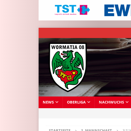
NEWS
OBERLIGA
NACHWUCHS
STARTSEITE
1. MANNSCHAFT
3:1!