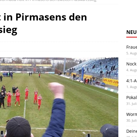
t in Pirmasens den
sieg
NEU
Frau
5. Aug
Nock
4. Aug
4:1-
1. Aug
Poka
31. Jul
Worm
30. Jul
Dein