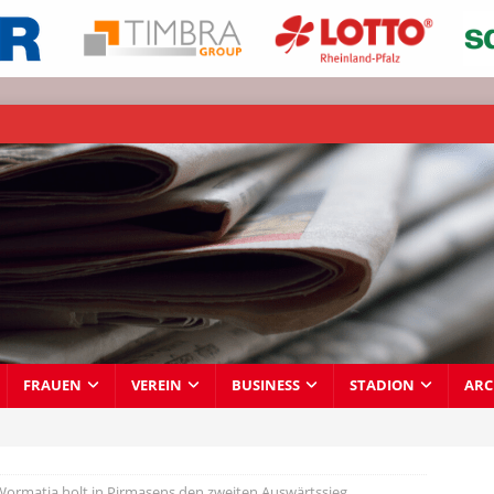
FRAUEN
VEREIN
BUSINESS
STADION
ARC
 Wormatia holt in Pirmasens den zweiten Auswärtssieg