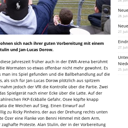
28. Jul
Neue
28. Jul
Neue 
27. Jul
Eind
lohnen sich nach ihrer guten Vorbereitung mit einem
27. Jul
Stulin und Jan-Lucas Dorow.
Unte
 diese Jahreszeit früher auch in der EWR-Arena berühmt
Nied
 die Wormaten so etwas offenbar nicht mehr gewohnt. Es
25. Jul
s man ins Spiel gefunden und die Ballbehandlung auf die
, als sich für Jan-Lucas Dorow plötzlich aus spitzem
ernahm jedoch der VfR die Kontrolle über die Partie. Zwei
s Spielgerät nach einer Ecke über die Latte. Auf der
zahlreichen FKP-Eckbälle Gefahr, Osee köpfte knapp
atia die Weichen auf Sieg. Einen Einwurf auf
lig zu Ricky Pinheiro, der aus der Drehung rechts unten
kte Özer eine Flanke von Benni Himmel mit dem Arm,
 zaghafte Proteste. Alan Stulin, der in der Vorbereitung