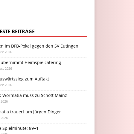
ESTE BEITRÄGE
en im DFB-Pokal gegen den SV Eutingen
ust 2026
 übernimmt Heimspielcatering
ust 2026
Auswärtssieg zum Auftakt
ust 2026
l: Wormatia muss zu Schott Mainz
i 2026
atia trauert um Jürgen Dinger
i 2026
e Spielminute: 89+1