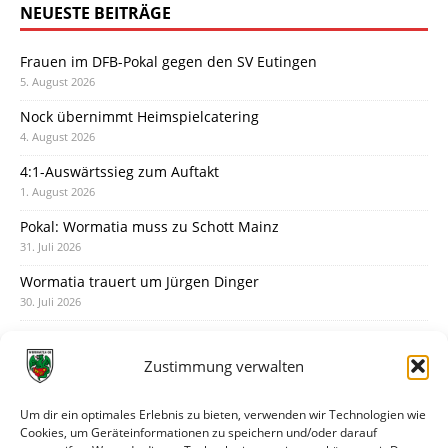
NEUESTE BEITRÄGE
Frauen im DFB-Pokal gegen den SV Eutingen
5. August 2026
Nock übernimmt Heimspielcatering
4. August 2026
4:1-Auswärtssieg zum Auftakt
1. August 2026
Pokal: Wormatia muss zu Schott Mainz
31. Juli 2026
Wormatia trauert um Jürgen Dinger
30. Juli 2026
Deine Spielminute: 89+1
28. Juli 2026
Zustimmung verwalten
Neuer Rückensponsor
28. Juli 2026
Um dir ein optimales Erlebnis zu bieten, verwenden wir Technologien wie
Cookies, um Geräteinformationen zu speichern und/oder darauf
Neue Podcast-Folge: So tickt Björn!