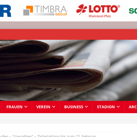
FRAUEN
VEREIN
BUSINESS
STADION
ARC
aufen – 2 bezahlen“ – Ticketaktion bis zum 22. Februar