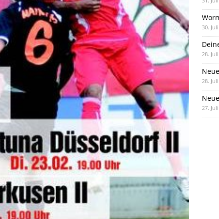
31. Jul
Worm
30. Jul
Dein
28. Jul
Neue
28. Jul
Neue 
27. Jul