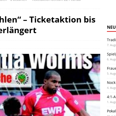
hlen“ – Ticketaktion bis
erlängert
NEU
Trad
7. Aug
Spiel
6. Aug
Frau
5. Aug
Nock
4. Aug
4:1-
1. Aug
Poka