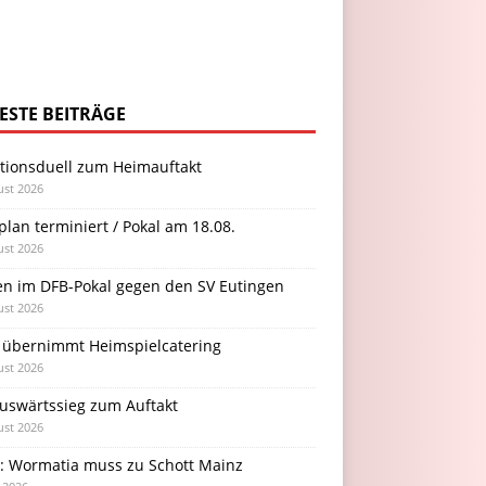
ESTE BEITRÄGE
itionsduell zum Heimauftakt
ust 2026
plan terminiert / Pokal am 18.08.
ust 2026
en im DFB-Pokal gegen den SV Eutingen
ust 2026
 übernimmt Heimspielcatering
ust 2026
Auswärtssieg zum Auftakt
ust 2026
l: Wormatia muss zu Schott Mainz