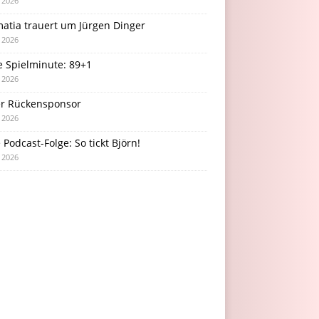
i 2026
atia trauert um Jürgen Dinger
i 2026
e Spielminute: 89+1
i 2026
r Rückensponsor
i 2026
Podcast-Folge: So tickt Björn!
i 2026