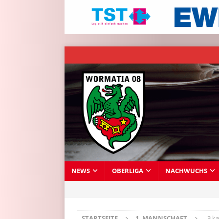
NEWS
OBERLIGA
NACHWUCHS
STARTSEITE
1. MANNSCHAFT
„3 k