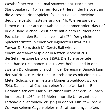
Westhofener war nicht mal sounverdient. Nach einer
Standpauke von 1b-Trainer Norbert Hess inder Halbzeit an
die Adresse seiner Spieler, folgte in Halbzeit zweieine
deutliche Leistungssteigerung der 1b. Wie verwandelt
kamen die1b-ler aus der Kabine. Sie nahmen sofort das Heft
in die Hand.Michael Gerst hatte mit einem Fallrückzieher
Pech,dass er den Ball nicht voll traf (47.). Der gleiche
Spielersprintete in einen verunglückten Einwurf zu
TorwartD. Born, doch M. Gersts Ball wird von
einemGästeabwehrspieler in letzten Moment aus
derGefahrenzone befördert (50.). Die 1b erarbeitete
sichChance um Chance. Die TG Westhofen stand in der
zweiten Durchgangnur noch in der Defensive. Danach kam
der Auftritt von Mario Cuc.Cuc probierte es mit einem 16-
Meter-Schuss, der im letzten Momentabgeblockt wurde
(54.). Danach traf Cuc nach einerFreistoßvariante – B.
Hermann schickte Mario Grcicüber links, der den Ball nach
innen brachteâ€“ aus 11 Metern nur die Unterkante der
Latteâ€“ ein Wembley-Tor? (55.) In der 58. Minutewurde M.
Cuc von seinem Gegenspieler im Strafraumumgestoßen,