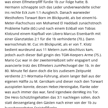
was einen Elfmeterpfiff fürdie 1b zur Folge hatte; B.
Hermann schnappte sich das Leder undverwandelte sicher
ins rechte Eck zum 1:1-Ausgleich. Danach warwieder
Westhofens Torwart Born im Blickpunkt, als bei einem16-
Meter-Flachschuss von Mohamed El Haddadi zunächstnoch
Probleme hatte (60.) und nach einem Eckball von Tobias
Klotzund einem Kopfball von Libero Marcus Eisenbarth mit
einer Glanztatdas 2:1 für die 1b verhinderte (70.). Dann
warnochmals M. Cuc im Blickpunkt, als er von T. Klotz
bedient wurdeund aus 11 Metern zum Abschluss kam,
jedoch auch dieser Ball gingin des TGW-Keepers Arme (75.).
Mario Cuc war in der zweitenHalbzeit sehr engagiert und
avancierte trotz des Elfmeters zumPechvogel der 1b. In der
80. Minute fiel dann doch die bis zudiesem Zeitpunkt
verdiente 2:1-Wormatia-Führung, alsein langer Ball aus der
eigenen Hälfte zu M. Gerstkam und dieser noch den Torwart
ausspielen konnte, dessen Heber,Hereingabe, Flanke oder
was auch immer das war, fand irgendwie denWeg ins Tor.
Die Hess-Schützlingehätten das 3:1 nachlegen sollen, doch
statt dessengelang den Gästen nach einer von der 1b zu
kurzabgewehrten Freistoßflanke