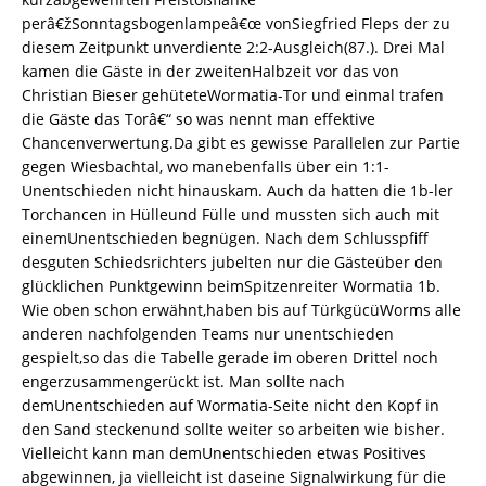
perâ€žSonntagsbogenlampeâ€œ vonSiegfried Fleps der zu
diesem Zeitpunkt unverdiente 2:2-Ausgleich(87.). Drei Mal
kamen die Gäste in der zweitenHalbzeit vor das von
Christian Bieser gehüteteWormatia-Tor und einmal trafen
die Gäste das Torâ€“ so was nennt man effektive
Chancenverwertung.Da gibt es gewisse Parallelen zur Partie
gegen Wiesbachtal, wo manebenfalls über ein 1:1-
Unentschieden nicht hinauskam. Auch da hatten die 1b-ler
Torchancen in Hülleund Fülle und mussten sich auch mit
einemUnentschieden begnügen. Nach dem Schlusspfiff
desguten Schiedsrichters jubelten nur die Gästeüber den
glücklichen Punktgewinn beimSpitzenreiter Wormatia 1b.
Wie oben schon erwähnt,haben bis auf TürkgücüWorms alle
anderen nachfolgenden Teams nur unentschieden
gespielt,so das die Tabelle gerade im oberen Drittel noch
engerzusammengerückt ist. Man sollte nach
demUnentschieden auf Wormatia-Seite nicht den Kopf in
den Sand steckenund sollte weiter so arbeiten wie bisher.
Vielleicht kann man demUnentschieden etwas Positives
abgewinnen, ja vielleicht ist daseine Signalwirkung für die