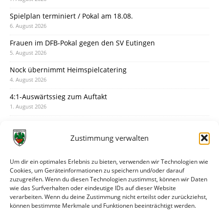
Spielplan terminiert / Pokal am 18.08.
6. August 2026
Frauen im DFB-Pokal gegen den SV Eutingen
5. August 2026
Nock übernimmt Heimspielcatering
4. August 2026
4:1-Auswärtssieg zum Auftakt
1. August 2026
Pokal: Wormatia muss zu Schott Mainz
31. Juli 2026
Zustimmung verwalten
Wormatia trauert um Jürgen Dinger
30. Juli 2026
Um dir ein optimales Erlebnis zu bieten, verwenden wir Technologien wie
Cookies, um Geräteinformationen zu speichern und/oder darauf
Deine Spielminute: 89+1
zuzugreifen. Wenn du diesen Technologien zustimmst, können wir Daten
28. Juli 2026
wie das Surfverhalten oder eindeutige IDs auf dieser Website
verarbeiten. Wenn du deine Zustimmung nicht erteilst oder zurückziehst,
Neuer Rückensponsor
können bestimmte Merkmale und Funktionen beeinträchtigt werden.
28. Juli 2026