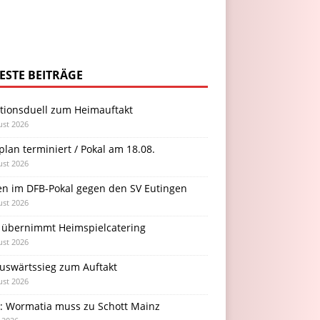
ESTE BEITRÄGE
itionsduell zum Heimauftakt
ust 2026
plan terminiert / Pokal am 18.08.
ust 2026
en im DFB-Pokal gegen den SV Eutingen
ust 2026
 übernimmt Heimspielcatering
ust 2026
Auswärtssieg zum Auftakt
ust 2026
l: Wormatia muss zu Schott Mainz