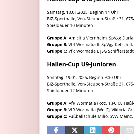
Samstag, 18.01.2025, Beginn 14 Uhr
BIZ-Sporthalle, Von-Steuben-Straße 31, 6
Spieldauer 10 Minuten
Gruppe A:
Amicitia Viernheim, SpVgg Durla
Gruppe B:
VfR Wormatia II, SpVgg Ketsch I
Gruppe C:
VfR Wormatia I, JSG Schifferstad
Hallen-Cup U9-Junioren
Sonntag, 19.01.2025, Beginn 9:30 Uhr
BIZ-Sporthalle, Von-Steuben-Straße 31, 6
Spieldauer 12 Minuten
Gruppe A:
VfR Wormatia (Rot), 1.FC 08 Haß
Gruppe B:
VfR Wormatia (Weiß), Viktoria G
Gruppe C:
Fußballschule Milio, SVW Mainz,