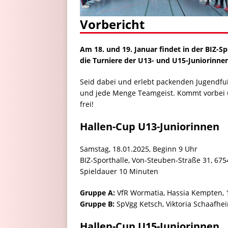
Vorbericht
Am 18. und 19. Januar findet in der BIZ-S
die Turniere der U13- und U15-Juniorinne
Seid dabei und erlebt packenden Jugendfußb
und jede Menge Teamgeist. Kommt vorbei un
frei!
Hallen-Cup U13-Juniorinnen
Samstag, 18.01.2025, Beginn 9 Uhr
BIZ-Sporthalle, Von-Steuben-Straße 31, 6
Spieldauer 10 Minuten
Gruppe A:
VfR Wormatia, Hassia Kempten, 1
Gruppe B:
SpVgg Ketsch, Viktoria Schaafhe
Hallen-Cup U15-Juniorinnen