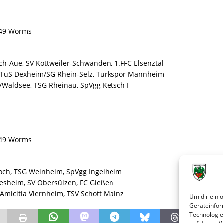
7549 Worms
ch-Aue, SV Kottweiler-Schwanden, 1.FFC Elsenztal
I, TuS Dexheim/SG Rhein-Selz, Türkspor Mannheim
t/Waldsee, TSG Rheinau, SpVgg Ketsch I
7549 Worms
loch, TSG Weinheim, SpVgg Ingelheim
riesheim, SV Obersülzen, FC Gießen
 Amicitia Viernheim, TSV Schott Mainz
Um dir ein 
Geräteinfor
Technologie