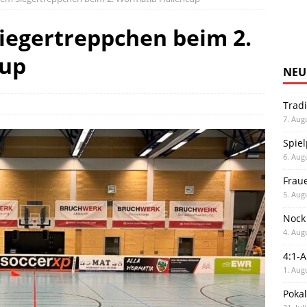
iegertreppchen beim 2.
cup
NEU
Trad
7. Aug
Spiel
6. Aug
Frau
5. Aug
Nock
4. Aug
4:1-
1. Aug
Poka