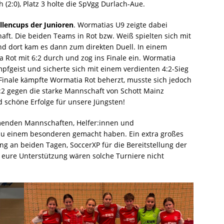
(2:0), Platz 3 holte die SpVgg Durlach-Aue.
llencups der Junioren
. Wormatias U9 zeigte dabei
t. Die beiden Teams in Rot bzw. Weiß spielten sich mit
und dort kam es dann zum direkten Duell. In einem
ia Rot mit 6:2 durch und zog ins Finale ein. Wormatia
pfgeist und sicherte sich mit einem verdienten 4:2-Sieg
 Finale kämpfte Wormatia Rot beherzt, musste sich jedoch
2 gegen die starke Mannschaft von Schott Mainz
d schöne Erfolge für unsere Jüngsten!
hmenden Mannschaften, Helfer:innen und
zu einem besonderen gemacht haben. Ein extra großes
g an beiden Tagen, SoccerXP für die Bereitstellung der
 eure Unterstützung wären solche Turniere nicht