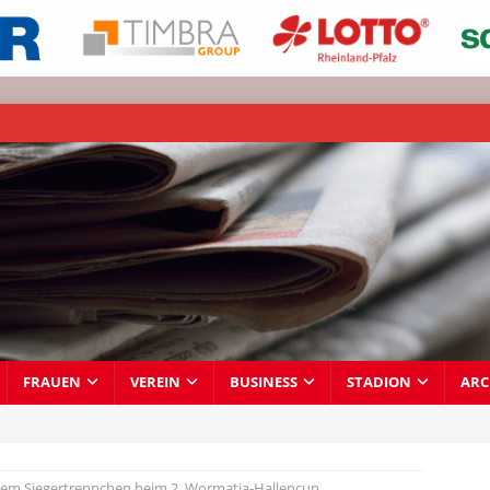
FRAUEN
VEREIN
BUSINESS
STADION
ARC
dem Siegertreppchen beim 2. Wormatia-Hallencup