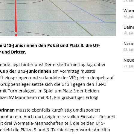
31. Jul
Worm
30. Jul
Dein
28. Jul
Neue
 U13-Juniorinnen den Pokal und Platz 3, die U9-
28. Jul
und Dritter.
Neue 
de liegt hinter uns! Der erste Turniertag lag dabei
27. Jul
Cup der U13-Juniorinnen
am Vormittag musste
t einspringen und so landete der VfR gleich doppelt auf
Gruppensieger setzte sich die U13 I gegen den 1.FFC
it Turniersieger. Im Spiel um Platz 3 der beiden
izei SV Mannheim mit 3:1. Ein großartiger Erfolg!
orinnen
musste ebenfalls kurzfristig umdisponiert
ntan ein. Auch dort zeigten sie vollen Einsatz – Respekt
t drei Wormatia-Mannschaften teil, die beiden U15-
rfeld die Plätze 5 und 6. Turniersieger wurde Amicitia