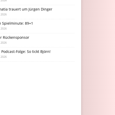
i 2026
atia trauert um Jürgen Dinger
i 2026
e Spielminute: 89+1
i 2026
r Rückensponsor
i 2026
Podcast-Folge: So tickt Björn!
i 2026