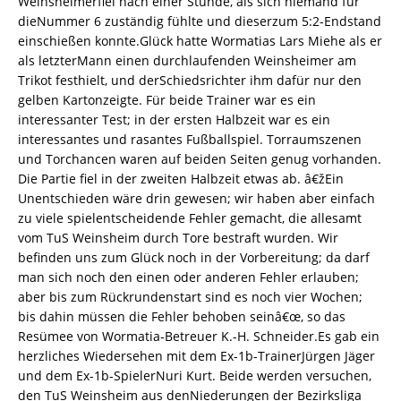
Weinsheimerfiel nach einer Stunde, als sich niemand für
dieNummer 6 zuständig fühlte und dieserzum 5:2-Endstand
einschießen konnte.Glück hatte Wormatias Lars Miehe als er
als letzterMann einen durchlaufenden Weinsheimer am
Trikot festhielt, und derSchiedsrichter ihm dafür nur den
gelben Kartonzeigte. Für beide Trainer war es ein
interessanter Test; in der ersten Halbzeit war es ein
interessantes und rasantes Fußballspiel. Torraumszenen
und Torchancen waren auf beiden Seiten genug vorhanden.
Die Partie fiel in der zweiten Halbzeit etwas ab. â€žEin
Unentschieden wäre drin gewesen; wir haben aber einfach
zu viele spielentscheidende Fehler gemacht, die allesamt
vom TuS Weinsheim durch Tore bestraft wurden. Wir
befinden uns zum Glück noch in der Vorbereitung; da darf
man sich noch den einen oder anderen Fehler erlauben;
aber bis zum Rückrundenstart sind es noch vier Wochen;
bis dahin müssen die Fehler behoben seinâ€œ, so das
Resümee von Wormatia-Betreuer K.-H. Schneider.Es gab ein
herzliches Wiedersehen mit dem Ex-1b-TrainerJürgen Jäger
und dem Ex-1b-SpielerNuri Kurt. Beide werden versuchen,
den TuS Weinsheim aus denNiederungen der Bezirksliga