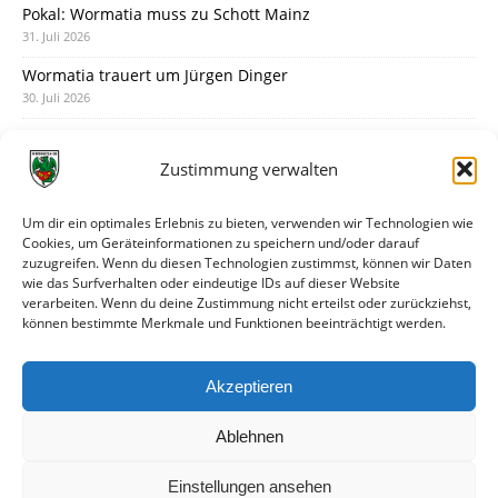
Pokal: Wormatia muss zu Schott Mainz
31. Juli 2026
Wormatia trauert um Jürgen Dinger
30. Juli 2026
Deine Spielminute: 89+1
28. Juli 2026
Zustimmung verwalten
Neuer Rückensponsor
28. Juli 2026
Um dir ein optimales Erlebnis zu bieten, verwenden wir Technologien wie
Cookies, um Geräteinformationen zu speichern und/oder darauf
Neue Podcast-Folge: So tickt Björn!
zuzugreifen. Wenn du diesen Technologien zustimmst, können wir Daten
27. Juli 2026
wie das Surfverhalten oder eindeutige IDs auf dieser Website
verarbeiten. Wenn du deine Zustimmung nicht erteilst oder zurückziehst,
Eindrücke vom Stadionfest
können bestimmte Merkmale und Funktionen beeinträchtigt werden.
27. Juli 2026
Unterhaltsamer Abschlusstest mit später Niederlage
Akzeptieren
25. Juli 2026
Ablehnen
Einstellungen ansehen