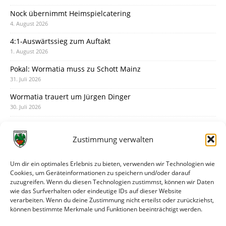
Nock übernimmt Heimspielcatering
4. August 2026
4:1-Auswärtssieg zum Auftakt
1. August 2026
Pokal: Wormatia muss zu Schott Mainz
31. Juli 2026
Wormatia trauert um Jürgen Dinger
30. Juli 2026
Deine Spielminute: 89+1
28. Juli 2026
Zustimmung verwalten
Neuer Rückensponsor
28. Juli 2026
Um dir ein optimales Erlebnis zu bieten, verwenden wir Technologien wie
Cookies, um Geräteinformationen zu speichern und/oder darauf
Neue Podcast-Folge: So tickt Björn!
zuzugreifen. Wenn du diesen Technologien zustimmst, können wir Daten
27. Juli 2026
wie das Surfverhalten oder eindeutige IDs auf dieser Website
verarbeiten. Wenn du deine Zustimmung nicht erteilst oder zurückziehst,
Eindrücke vom Stadionfest
können bestimmte Merkmale und Funktionen beeinträchtigt werden.
27. Juli 2026