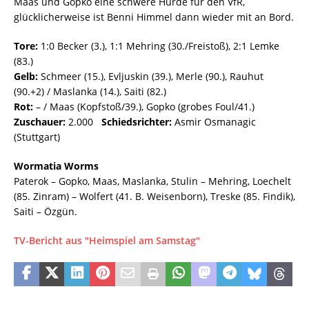
Maas und Gopko eine schwere Hürde für den VfR,
glücklicherweise ist Benni Himmel dann wieder mit an Bord.
Tore:
1:0 Becker (3.), 1:1 Mehring (30./Freistoß), 2:1 Lemke
(83.)
Gelb:
Schmeer (15.), Evljuskin (39.), Merle (90.), Rauhut
(90.+2) / Maslanka (14.), Saiti (82.)
Rot:
– / Maas (Kopfstoß/39.), Gopko (grobes Foul/41.)
Zuschauer:
2.000
Schiedsrichter:
Asmir Osmanagic
(Stuttgart)
Wormatia Worms
Paterok – Gopko, Maas, Maslanka, Stulin – Mehring, Loechelt
(85. Zinram) – Wolfert (41. B. Weisenborn), Treske (85. Findik),
Saiti – Özgün.
TV-Bericht aus "Heimspiel am Samstag"