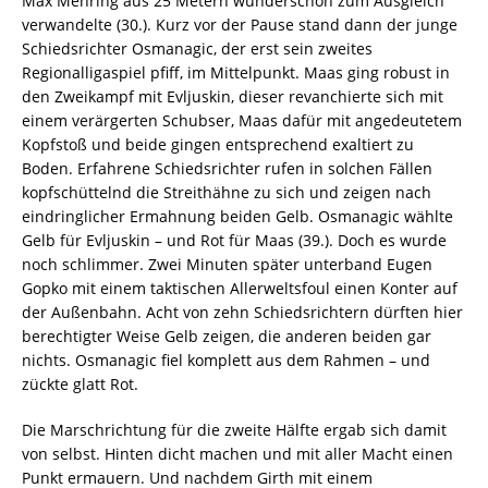
Max Mehring aus 25 Metern wunderschön zum Ausgleich
verwandelte (30.). Kurz vor der Pause stand dann der junge
Schiedsrichter Osmanagic, der erst sein zweites
Regionalligaspiel pfiff, im Mittelpunkt. Maas ging robust in
den Zweikampf mit Evljuskin, dieser revanchierte sich mit
einem verärgerten Schubser, Maas dafür mit angedeutetem
Kopfstoß und beide gingen entsprechend exaltiert zu
Boden. Erfahrene Schiedsrichter rufen in solchen Fällen
kopfschüttelnd die Streithähne zu sich und zeigen nach
eindringlicher Ermahnung beiden Gelb. Osmanagic wählte
Gelb für Evljuskin – und Rot für Maas (39.). Doch es wurde
noch schlimmer. Zwei Minuten später unterband Eugen
Gopko mit einem taktischen Allerweltsfoul einen Konter auf
der Außenbahn. Acht von zehn Schiedsrichtern dürften hier
berechtigter Weise Gelb zeigen, die anderen beiden gar
nichts. Osmanagic fiel komplett aus dem Rahmen – und
zückte glatt Rot.
Die Marschrichtung für die zweite Hälfte ergab sich damit
von selbst. Hinten dicht machen und mit aller Macht einen
Punkt ermauern. Und nachdem Girth mit einem