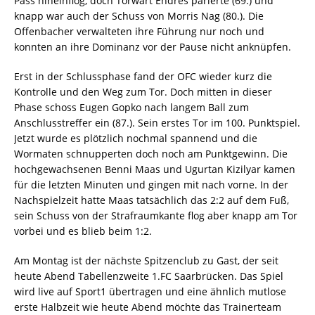
Pass hineinflog, doch Torwart Endres parierte (69.) und
knapp war auch der Schuss von Morris Nag (80.). Die
Offenbacher verwalteten ihre Führung nur noch und
konnten an ihre Dominanz vor der Pause nicht anknüpfen.
Erst in der Schlussphase fand der OFC wieder kurz die
Kontrolle und den Weg zum Tor. Doch mitten in dieser
Phase schoss Eugen Gopko nach langem Ball zum
Anschlusstreffer ein (87.). Sein erstes Tor im 100. Punktspiel.
Jetzt wurde es plötzlich nochmal spannend und die
Wormaten schnupperten doch noch am Punktgewinn. Die
hochgewachsenen Benni Maas und Ugurtan Kizilyar kamen
für die letzten Minuten und gingen mit nach vorne. In der
Nachspielzeit hatte Maas tatsächlich das 2:2 auf dem Fuß,
sein Schuss von der Strafraumkante flog aber knapp am Tor
vorbei und es blieb beim 1:2.
Am Montag ist der nächste Spitzenclub zu Gast, der seit
heute Abend Tabellenzweite 1.FC Saarbrücken. Das Spiel
wird live auf Sport1 übertragen und eine ähnlich mutlose
erste Halbzeit wie heute Abend möchte das Trainerteam