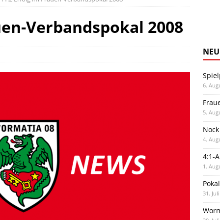
auen-Verbandspokal 2008
NEU
Spiel
6. Aug
Frau
5. Aug
Nock
4. Aug
4:1-
1. Aug
Poka
31. Jul
Worm