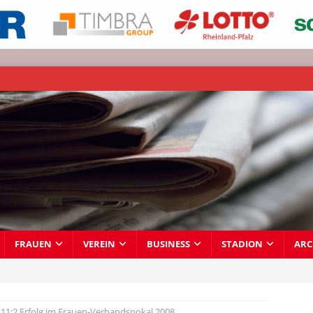
FRAUEN
VEREIN
BUSINESS
STADION
ARC
11:2 Erfolg im Frauen-Verbandspokal 2008