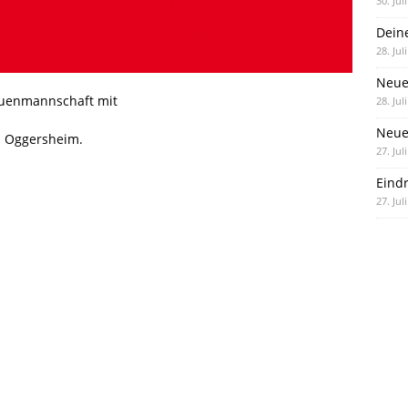
30. Jul
Dein
28. Jul
Neue
rauenmannschaft mit
28. Jul
Neue 
S Oggersheim.
27. Jul
Eind
27. Jul