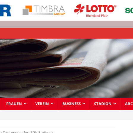
FRAUEN
VEREIN
BUSINESS
STADION
ARC
im Test gegen den SGV Freiberg