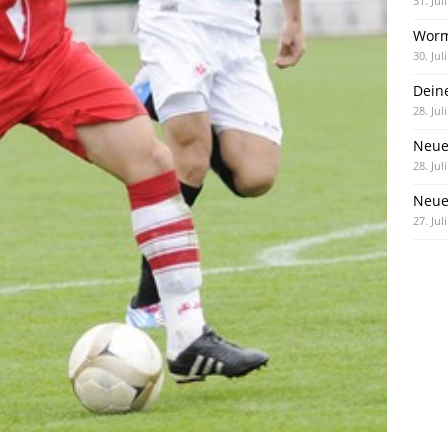
31. Jul
Worm
30. Jul
Dein
28. Jul
Neue
28. Jul
Neue 
27. Jul