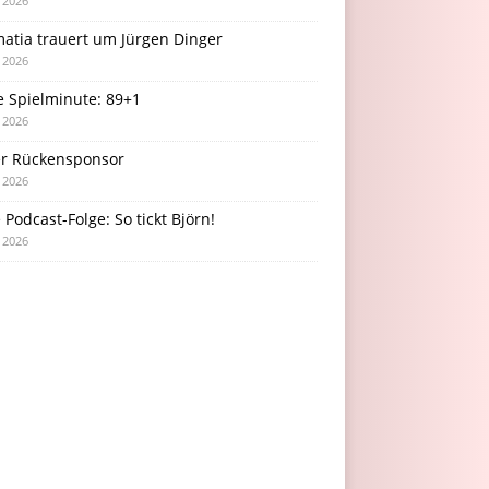
i 2026
atia trauert um Jürgen Dinger
i 2026
e Spielminute: 89+1
i 2026
r Rückensponsor
i 2026
Podcast-Folge: So tickt Björn!
i 2026