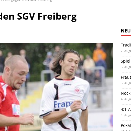
 den SGV Freiberg
NEU
Trad
7. Aug
Spiel
6. Aug
Frau
5. Aug
Nock
4. Aug
4:1-
1. Aug
Poka