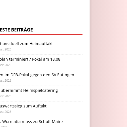
ESTE BEITRÄGE
itionsduell zum Heimauftakt
ust 2026
plan terminiert / Pokal am 18.08.
ust 2026
en im DFB-Pokal gegen den SV Eutingen
ust 2026
 übernimmt Heimspielcatering
ust 2026
Auswärtssieg zum Auftakt
ust 2026
l: Wormatia muss zu Schott Mainz